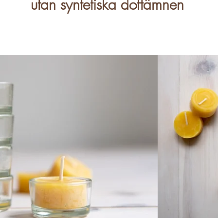
utan syntetiska doftämnen